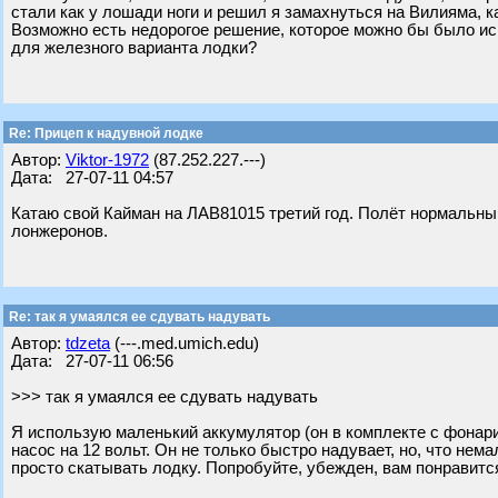
стали как у лошади ноги и решил я замахнуться на Вилияма, ка
Возможно есть недорогое решение, которое можно бы было ис
для железного варианта лодки?
Re: Прицеп к надувной лодке
Автор:
Viktor-1972
(87.252.227.---)
Дата: 27-07-11 04:57
Катаю свой Кайман на ЛАВ81015 третий год. Полёт нормальны
лонжеронов.
Re: так я умаялся ее сдувать надувать
Автор:
tdzeta
(---.med.umich.edu)
Дата: 27-07-11 06:56
>>> так я умаялся ее сдувать надувать
Я использую маленький аккумулятор (он в комплекте с фонар
насос на 12 вольт. Он не только быстро надувает, но, что нем
просто скатывать лодку. Попробуйте, убежден, вам понравится