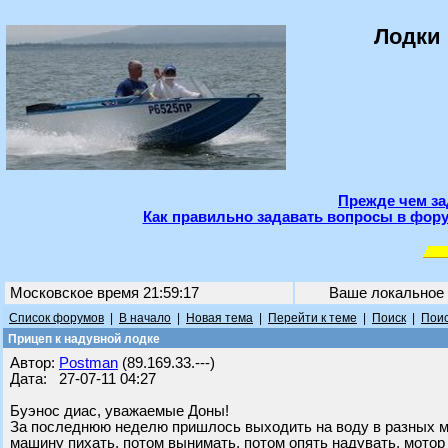
Лодки 
Прежде чем за
Как правильно задавать вопросы в фору
Московское время 21:59:17
Ваше локальное
Список форумов
|
В начало
|
Новая тема
|
Перейти к теме
|
Поиск
|
Поис
Прицеп к надувной лодке
Автор:
Postman
(89.169.33.---)
Дата: 27-07-11 04:27
Буэнос диас, уважаемые Доны!
За последнюю неделю пришлось выходить на воду в разных мес
машину пихать, потом вынимать, потом опять надувать, мотор 