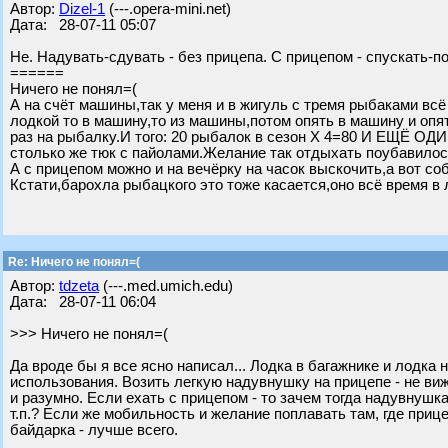
Автор:
Dizel-1
(---.opera-mini.net)
Дата: 28-07-11 05:07
Не. Надувать-сдувать - без прицепа. С прицепом - спускать-п
======
Ничего не понял=(
А на счёт машины,так у меня и в жигуль с тремя рыбаками всё
лодкой то в машину,то из машины,потом опять в машину и оп
раз на рыбалку.И того: 20 рыбалок в сезон Х 4=80 И ЕЩЁ О
столько же тюк с пайолами.Желание так отдыхать поубавилось
А с прицепом можно и на вечёрку на часок выскочить,а вот со
Кстати,барохла рыбацкого это тоже касается,оно всё время в л
Re: Ничего не понял=(
Автор:
tdzeta
(---.med.umich.edu)
Дата: 28-07-11 06:04
>>> Ничего не понял=(
Да вроде бы я все ясно написал... Лодка в багажнике и лодка 
использования. Возить легкую надувнушку на прицепе - не ви
и разумно. Если ехать с прицепом - то зачем тогда надувнушк
т.п.? Если же мобильность и желание поплавать там, где приц
байдарка - лучше всего.