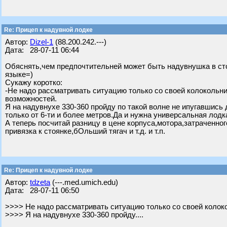
Re: Прицеп к надувной лодке
Автор:
Dizel-1
(88.200.242.---)
Дата: 28-07-11 06:44
Обяснять,чем предпочтительней может быть надувнушка в ст
языке=)
Сукажу коротко:
-Не надо рассматривать ситуацию только со своей колокольни
возможностей.
Я на надувнухе 330-360 пройду по такой волне не ипугавшись
только от 6-ти и более метров.Да и нужна универсальная лодк
А теперь посчитай разницу в цене корпуса,мотора,затраче
привязка к стоянке,бОльший тягач и т.д. и т.п.
Re: Прицеп к надувной лодке
Автор:
tdzeta
(---.med.umich.edu)
Дата: 28-07-11 06:50
>>>> Не надо рассматривать ситуацию только со своей колоко
>>>> Я на надувнухе 330-360 пройду....