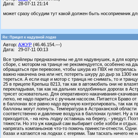
Дата: 28-07-11 21:14
может сразу обсудим тут какой должен быть носоприемник дл
Re: Прицеп к надувной лодке
Автор:
АЖУР
(46.46.154.---)
Дата: 29-07-11 00:13
Все трейлеры предназначены не для надувнушек, а для корпу
сборе, c мотором на транце не рекомендуется, особенно на д
обращаться при перевозке, чтобы шкура из ПВХ не потрелась 
важно накачена она или нет, потереть шкуру до дыр за 1300 км
тереться. А если еще и мотор с транца не снимать, то и тран
25 в прицепе Крепыш 8213, так как в автомобиль они не влазя
перекладывая, так как на дальних колдобинных дорогах в Ас
трясет основательно. Для оперативного накачивания-скачивани
легко, не надо париться с ручным насосом. Питается Браво о
в баллонах все равно надо вручную контролировать, так как п
баллоны могут лопнуть. Температура в Астраханской области м
соответственно и давление воздуха в баллонах гуляет. Ну а та
приходится, - на ночь лодку оставишь на берегу, - уведут. П
тяжести. Но это уж каждый сам выбирает себе хобби и отдых
напрягать компаньонов что-то помочь принести-отнести. Одни л
базах и катаются на лодках с егерями. Там таскать ничего не н