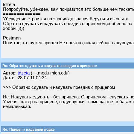
tdzeta
Попробуйте, убежден, вам понравится это больше чем таскат
==============
Убеждение строится на знаниях,а знания беруться из опыта.
Обратно сдувать и надувать поездив с прицепом,особенно на 
хобби=))))
Postman
Понятно,что нужен прицеп.Не понятно,какая сейчас надувнуха 
Re: Обратно сдувать и надувать поездив с прицепом
Автор:
tdzeta
(---.med.umich.edu)
Дата: 28-07-11 04:34
>>> Обратно сдувать и надувать поездив с прицепом
Не. Надувать-сдувать - без прицепа. С прицепом - спускать-п
У меня - катер на прицепе, надувнушки - помещаются в багаж
немаленькая.
Re: Прицеп к надувной лодке