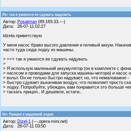
Re: так я умаялся ее сдувать надувать
Автор:
Posatman
(89.169.33.---)
Дата: 28-07-11 02:27
tdzeta приветствую
У меня насос браво высого давления и геливый аккум. Накачив
часто туда сюда лодку из машины.
> >>> так я умаялся ее сдувать надувать
>
> Я использую маленький аккумулятор (он в комплекте с фон
> насосом и проводами для запуска машины-мотора) и насос н
> вольт. Он не только быстро надувает, но, что немаловажно -
> быстро сдувает выкачивая воздух, что позволяет просто ск
> лодку. Попробуйте, убежден, вам понравится это больше че
> таскать прицеп.. И дешевле, кстати..
Re: Прицеп к надувной лодке
Автор:
Dizel-1
(---.opera-mini.net)
Дата: 28-07-11 03:50