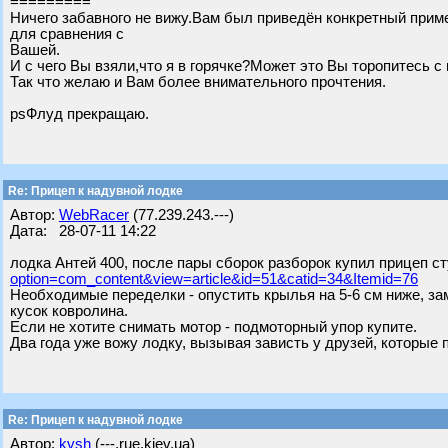
=========
Ничего забавного не вижу.Вам был приведён конкретный приме
для сравнения с
Вашей.
И с чего Вы взяли,что я в горячке?Может это Вы торопитесь 
Так что желаю и Вам более внимательного прочтения.
psФлуд прекращаю.
Re: Прицеп к надувной лодке
Автор:
WebRacer
(77.239.243.---)
Дата: 28-07-11 14:22
лодка Антей 400, после пары сборок разборок купил прицеп с
option=com_content&view=article&id=51&catid=34&Itemid=76
Необходимые переделки - опустить крылья на 5-6 см ниже, за
кусок ковролина.
Если не хотите снимать мотор - подмоторный упор купите.
Два года уже вожу лодку, вызывая зависть у друзей, которые
Re: Прицеп к надувной лодке
Автор:
kvsh
(---.rue.kiev.ua)