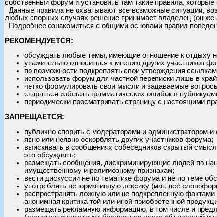
собственный форум и установить там такие правила, которые
Данные правила не охватывают все возможные ситуации, воз
любых спорных случаях решение принимает владелец (он же 
Подробнее ознакомиться с общими основами правил поведен
РЕКОМЕНДУЕТСЯ:
обсуждать любые темы, имеющие отношение к отдыху н
уважительно относиться к мнению других участников фо
по возможности подкреплять свои утверждения ссылкам
использовать форум для частной переписки лишь в край
четко формулировать свои мысли и задаваемые вопрос
стараться избегать грамматических ошибок в публикуе
периодически просматривать страницу с настоящими пра
ЗАПРЕЩАЕТСЯ:
публично спорить с модераторами и администратором и 
явно или неявно оскорблять других участников форума;
выискивать в сообщениях собеседников скрытый смысл,
это обсуждать;
размещать сообщения, дискриминирующие людей по нац
имущественному и религиозному признакам;
вести дискуссии не по тематике форума и не по теме об
употреблять ненормативную лексику (мат, все словофор
распространять ложную или не подкрепленную фактами 
анонимная критика той или иной приобретенной продукци
размещать рекламную информацию, в том числе и предло
(для этого существует бесплатная доска объявлений и п