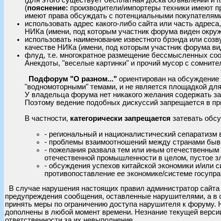
(
пояснение:
производители/импортеры техники имеют пр
имеют права обсуждать с потенциальными покупателями 
использовать адрес какого-либо сайта или часть адреса
НИКа (имени, под которым участник форума виден окр
использовать наименование известного брэнда или соз
качестве НИКа (имени, под которым участник форума в
флуд, т.е. многократное размещение бессмысленных со
Анекдоты, "веселые картинки" и прочий мусор с сомнит
Подфорум "О разном..."
ориентирован на обсуждение 
"водномоторными" темами, и не является площадкой для
У владельца форума нет никакого желания содержать за
Поэтому ведение подобных дискуссий запрещается в пр
В частности,
категорически запрещается
затевать обс
- региональный и националистический сепаратизм 
- проблемы взаимоотношений между странами бы
- пожелания развала тем или иным отечественным
отечественной промышленности в целом, пустое з
- обсуждения успехов китайской экономики и/или 
противопоставление ее экономике/системе госупра
В случае нарушения настоящих правил администратор сайта 
предупреждения сообщения, оставленные нарушителями, а в 
принять меры по ограничению доступа нарушителя к форуму. 
дополнены в любой момент времени. Незнание текущей верси
ответственности за их невыполнение.