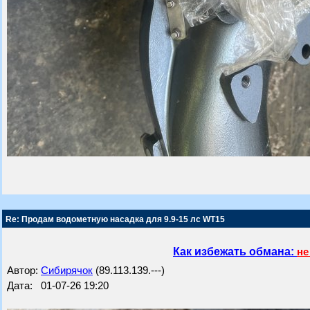
Re: Продам водометную насадка для 9.9-15 лс WT15
Как избежать обмана:
не
Автор:
Сибирячок
(89.113.139.---)
Дата: 01-07-26 19:20