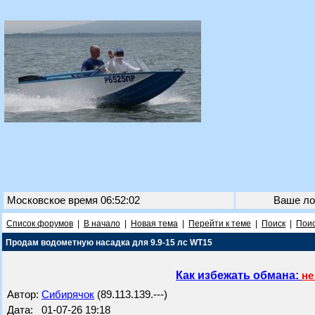
Московское время 06:52:02
Ваше ло
Список форумов
|
В начало
|
Новая тема
|
Перейти к теме
|
Поиск
|
Поис
Продам водометную насадка для 9.9-15 лс WT15
Как избежать обмана:
не
Автор:
Сибирячок
(89.113.139.---)
Дата: 01-07-26 19:18