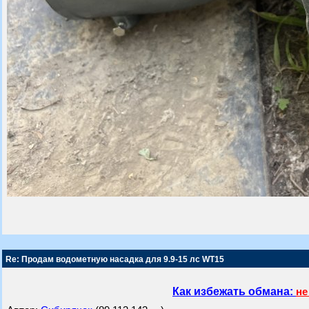
Re: Продам водометную насадка для 9.9-15 лс WT15
Как избежать обмана:
не