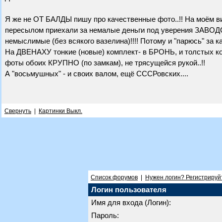
Я же не ОТ БАЛДЫ пишу про качественные фото..!! На моëм ви
пересылом приехали за немалые деньги под уверения ЗАВОДСК
немыслимые (без всякого вазелина)!!!! Потому и "парюсь" за ка
На ДВЕНАХУ тонкие (новые) комплект- в БРОНЬ, и толстых ком
фоты обоих КРУПНО (по замкам), не трясущейся рукой..!!
А "восьмушных" - и своих валом, ещё СССРовских....
Свернуть
|
Картинки Выкл.
Список форумов
|
Нужен логин? Регистрируй
Логин пользователя
Имя для входа (Логин):
Пароль: