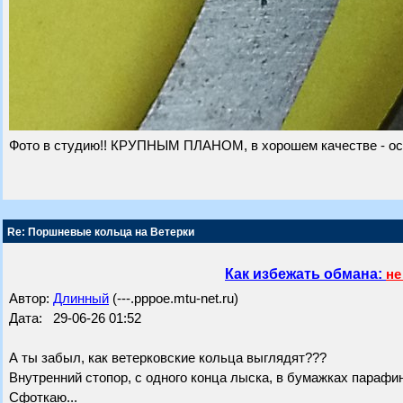
Фото в студию!! КРУПНЫМ ПЛАНОМ, в хорошем качестве - особе
Re: Поршневые кольца на Ветерки
Как избежать обмана:
не
Автор:
Длинный
(---.pppoe.mtu-net.ru)
Дата: 29-06-26 01:52
А ты забыл, как ветерковские кольца выглядят???
Внутренний стопор, с одного конца лыска, в бумажках парафин
Сфоткаю...