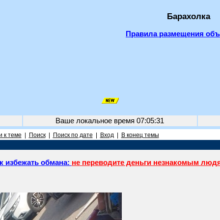
Барахолка
Правила размещения об
Ваше локальное время
07:05:31
 к теме
|
Поиск
|
Поиск по дате
|
Вход
|
В конец темы
к избежать обмана:
не переводите деньги незнакомым люд