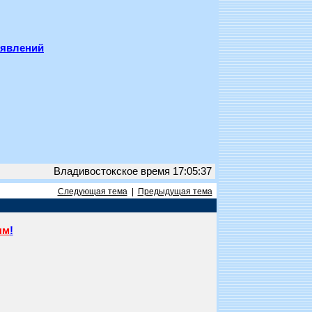
ъявлений
Владивостокское время 17:05:37
Следующая тема
|
Предыдущая тема
ям
!