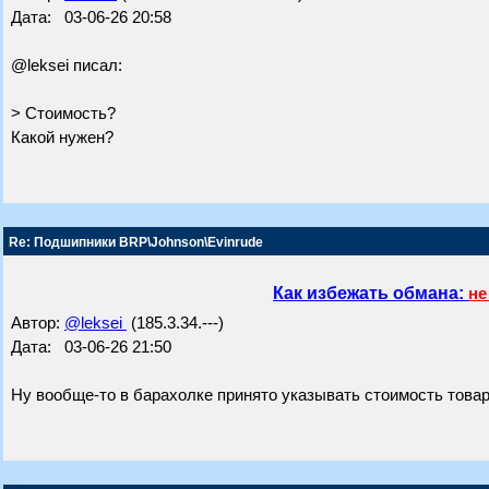
Дата: 03-06-26 20:58
@leksei писал:
> Стоимость?
Какой нужен?
Re: Подшипники BRP\Johnson\Evinrude
Как избежать обмана:
не
Автор:
@leksei
(185.3.34.---)
Дата: 03-06-26 21:50
Ну вообще-то в барахолке принято указывать стоимость това