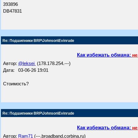
393896
DB47831
Re: Подшипники BRP\Johnson\Evinrude
Как избежать обмана:
не
Автор:
@leksei
(178.178.254.---)
Дата: 03-06-26 19:01
Стоимость?
Re: Подшипники BRP\Johnson\Evinrude
Как избежать обмана:
не
Автор:
Ram71
(---.broadband.corbina.ru)