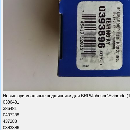
Новые оригинальные подшипники для BRP\Johnson\Evinrude (Tor
0386481
386481
0437288
437288
0393896