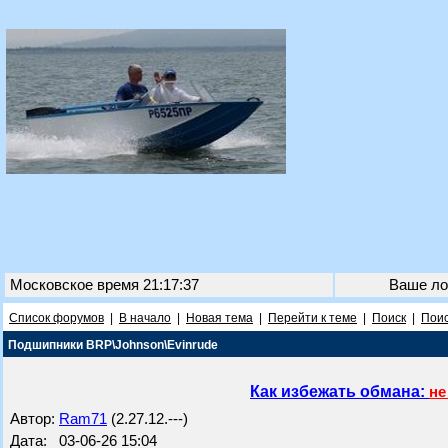
Московское время 21:17:37
Ваше ло
Список форумов
|
В начало
|
Новая тема
|
Перейти к теме
|
Поиск
|
Поис
Подшипники BRP\Johnson\Evinrude
Как избежать обмана:
не
Автор:
Ram71
(2.27.12.---)
Дата: 03-06-26 15:04