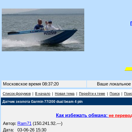
Московское время 08:37:20
Ваше локальное
Список форумов
|
В начало
|
Новая тема
|
Перейти к теме
|
Поиск
|
Поис
Датчик эхолота Garmin 77/200 dual beam 4 pin
Как избежать обмана:
не перево
Автор:
Ram71
(150.241.92.---)
Дата: 03-06-26 15:30