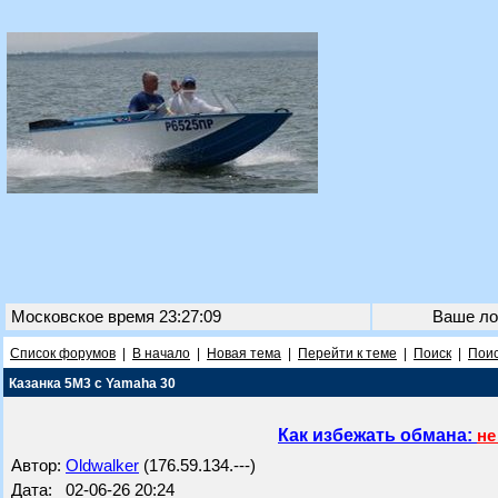
Московское время 23:27:09
Ваше ло
Список форумов
|
В начало
|
Новая тема
|
Перейти к теме
|
Поиск
|
Поис
Казанка 5М3 с Yamaha 30
Как избежать обмана:
не
Автор:
Oldwalker
(176.59.134.---)
Дата: 02-06-26 20:24