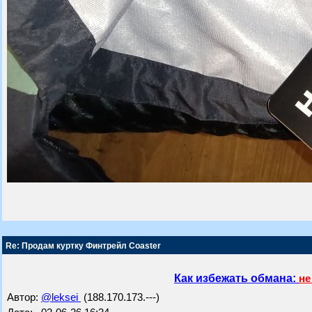
Re: Продам куртку Финтрейл Coaster
Как избежать обмана:
не
Автор:
@leksei
(188.170.173.---)