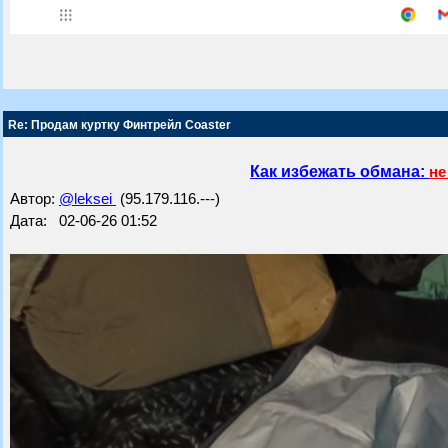
Re: Продам куртку Финтрейл Coaster
Как избежать обмана:
не
Автор:
@leksei
(95.179.116.---)
Дата: 02-06-26 01:52