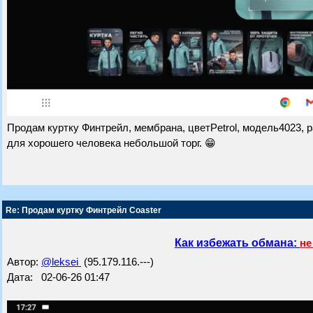
Продам куртку Финтрейл, мембрана, цветPetrol, модель4023, ра
для хорошего человека небольшой торг. 😁
Re: Продам куртку Финтрейл Coaster
Как избежать обмана:
не
Автор:
@leksei
(95.179.116.---)
Дата: 02-06-26 01:47