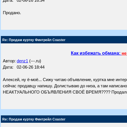
Дата: 02-06-26 16:34
Продано.
Re: Продам куртку Финтрейл Coaster
Как избежать обмана:
не
Автор:
denz1
(---.ru)
Дата: 02-06-26 18:44
Алексей, ну ё-моё... Сижу читаю объявление, куртка мне инте
сейчас продавцу напишу. Долистываю до низа, а там написа
НЕАКТУАЛЬНОГО ОБЪЯВЛЕНИЯ СВОЁ ВРЕМЯ???? Продали вещь 
Re: Продам куртку Финтрейл Coaster