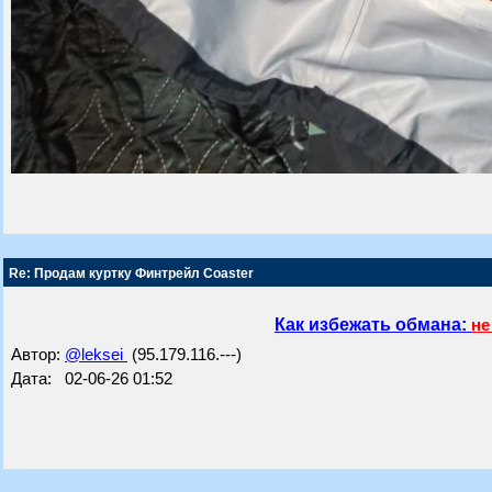
Re: Продам куртку Финтрейл Coaster
Как избежать обмана:
не
Автор:
@leksei
(95.179.116.---)
Дата: 02-06-26 01:52