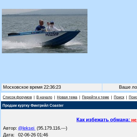
Московское время 22:36:23
Ваше ло
Список форумов
|
В начало
|
Новая тема
|
Перейти к теме
|
Поиск
|
Поис
Продам куртку Финтрейл Coaster
Как избежать обмана:
не
Автор:
@leksei
(95.179.116.---)
Дата: 02-06-26 01:46