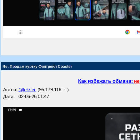
Re: Продам куртку Финтрейл Coaster
Как избежать обмана:
не
Автор:
@leksei
(95.179.116.---)
Дата: 02-06-26 01:47