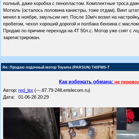
полный, даже коробка с пенопластом. Комплектные троса даже
Мотюль (осталось половина канистры, тоже отдам). Винт штат
менял в ноябре, эмульсии нет. После 10м/ч возил на настройк
пробегом, чехол хороший дорогой и полбака бензина с маслом
Продаю по причине перехода на 4Т 50л.с. Мотор уже снят с лод
зарегистрирован.
Re: Продаю лодочный мотор Toyama (PARSUN) T40FWS-T
Как избежать обмана:
не перево
Автор:
red_lex
(---.87.79-248.ertelecom.ru)
Дата: 01-06-26 20:29