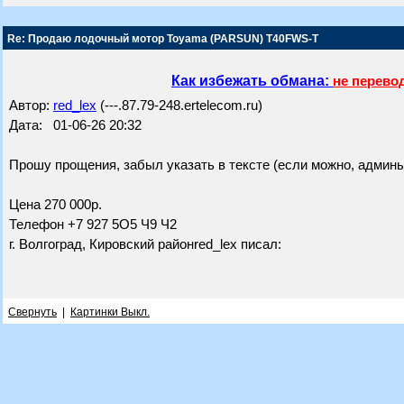
Re: Продаю лодочный мотор Toyama (PARSUN) T40FWS-T
Как избежать обмана:
не перево
Автор:
red_lex
(---.87.79-248.ertelecom.ru)
Дата: 01-06-26 20:32
Прошу прощения, забыл указать в тексте (если можно, админы
Цена 270 000р.
Телефон +7 927 5О5 Ч9 Ч2
г. Волгоград, Кировский районred_lex писал:
Свернуть
|
Картинки Выкл.