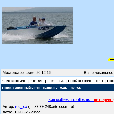
Московское время 20:12:16
Ваше локальное
Список форумов
|
В начало
|
Новая тема
|
Перейти к теме
|
Поиск
|
Поис
Продаю лодочный мотор Toyama (PARSUN) T40FWS-T
Как избежать обмана:
не перево
Автор:
red_lex
(---.87.79-248.ertelecom.ru)
Дата: 01-06-26 20:22