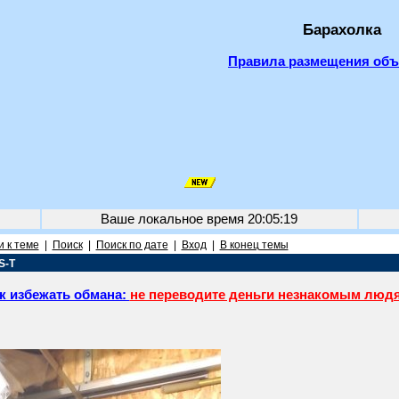
Барахолка
Правила размещения об
Ваше локальное время
20:05:19
 к теме
|
Поиск
|
Поиск по дате
|
Вход
|
В конец темы
S-T
к избежать обмана:
не переводите деньги незнакомым люд