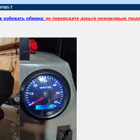
0FWS-T
к избежать обмана:
не переводите деньги незнакомым люд