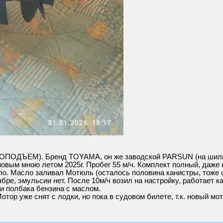
ДЪЕМ). Бренд TOYAMA, он же заводской PARSUN (на шильде
новым мною летом 2025г. Пробег 55 м/ч. Комплект полный, даже
было. Масло заливал Мотюль (осталось половина канистры, тоже 
бре, эмульсии нет. После 10м/ч возил на настройку, работает к
и полбака бензина с маслом.
отор уже снят с лодки, но пока в судовом билете, т.к. новый мо