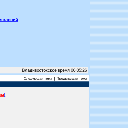
ъявлений
Владивостокское время 06:05:26
Следующая тема
|
Предыдущая тема
ям
!