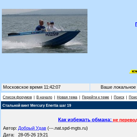
Московское время 11:42:07
Ваше локальное
Список форумов
|
В начало
|
Новая тема
|
Перейти к теме
|
Поиск
|
Поис
Стальной винт Mercury Enertia шаг 19
Как избежать обмана:
не перево
Автор:
Добрый Удав
(---.nat.spd-mgts.ru)
Дата: 28-05-26 19:21