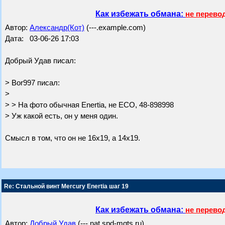
Как избежать обмана:
не перево
Автор:
Александр(Кот)
(---.example.com)
Дата: 03-06-26 17:03
Добрый Удав писал:
> Bor997 писал:
>
> > На фото обычная Enertia, не ЕСО, 48-898998
> Уж какой есть, он у меня один.
Смысл в том, что он не 16х19, а 14х19.
Re: Стальной винт Mercury Enertia шаг 19
Как избежать обмана:
не перево
Автор:
Добрый Удав
(---.nat.spd-mgts.ru)