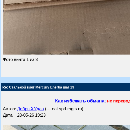
Фото винта 1 из 3
Re: Стальной винт Mercury Enertia шаг 19
Как избежать обмана:
не перево
Автор:
Добрый Удав
(---.nat.spd-mgts.ru)
Дата: 28-05-26 19:23