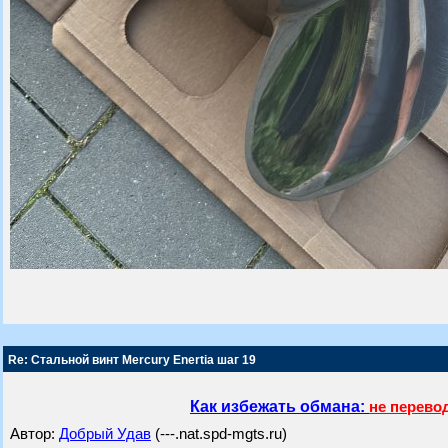
Re: Стальной винт Mercury Enertia шаг 19
Как избежать обмана:
не перево
Автор:
Добрый Удав
(---.nat.spd-mgts.ru)