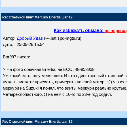
Re: Стальной винт Mercury Enertia шаг 19
Как избежать обмана:
не перево
Автор:
Добрый Удав
(---.nat.spd-mgts.ru)
Дата: 29-05-26 15:54
Bor997 писал:
> На фото обычная Enertia, не ЕСО, 48-898998
Уж какой есть, он у меня один. И это единственный стальной в
нужен – можете приехать, примерить на свой мотор. :-)) я в и
меркури на Suzuki я понял, что винты меркури реально крутые, н
Четырехлопастного. Я на нём с 16-го по 23-е год ходил.
Re: Стальной винт Mercury Enertia шаг 19