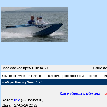
Московское время 10:34:59
Ваше ло
Список форумов
|
В начало
|
Новая тема
|
Перейти к теме
|
Поиск
|
Поис
приборы Mercury SmartCraft
Как избежать обмана:
не
Автор:
little
(---.line-net.ru)
Дата: 27-05-26 22:22