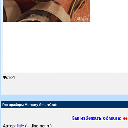
Фото4
Re: приборы Mercury SmartCraft
Как избежать обмана:
не
Автор:
little
(---.line-net.ru)