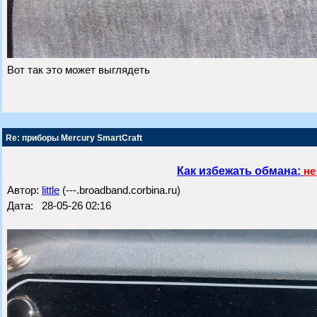
Вот так это может выглядеть
Re: приборы Mercury SmartCraft
Как избежать обмана:
не
Автор:
little
(---.broadband.corbina.ru)
Дата: 28-05-26 02:16