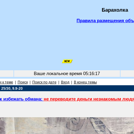
Барахолка
Правила размещения об
Ваше локальное время
05:16:17
 к теме
|
Поиск
|
Поиск по дате
|
Вход
|
В конец темы
5/30, 9.9-20
к избежать обмана:
не переводите деньги незнакомым люд