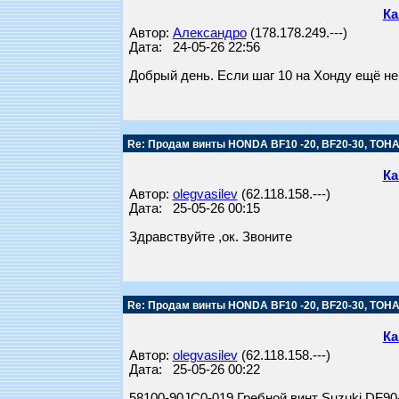
Ка
Автор:
Александро
(178.178.249.---)
Дата: 24-05-26 22:56
Добрый день. Если шаг 10 на Хонду ещё не 
Re: Продам винты HONDA BF10 -20, BF20-30, TOHAT
Ка
Автор:
olegvasilev
(62.118.158.---)
Дата: 25-05-26 00:15
Здравствуйте ,ок. Звоните
Re: Продам винты HONDA BF10 -20, BF20-30, TOHAT
Ка
Автор:
olegvasilev
(62.118.158.---)
Дата: 25-05-26 00:22
58100-90JC0-019 Гребной винт Suzuki DF90