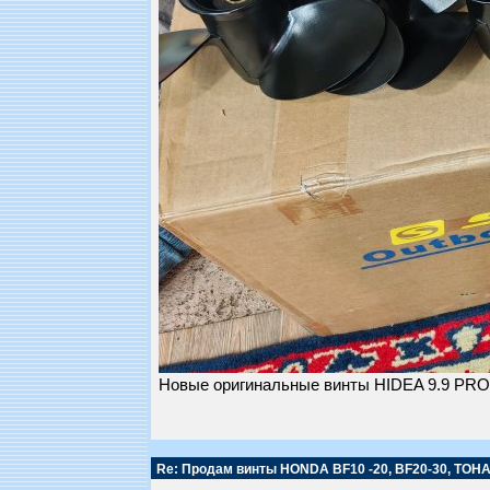
Новые оригинальные винты HIDEA 9.9 PRO
Re: Продам винты HONDA BF10 -20, BF20-30, TOHAT