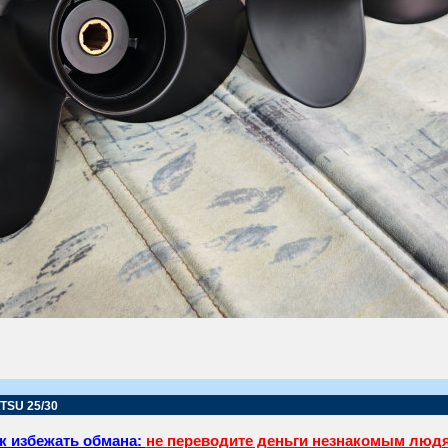
TSU 25/30
к избежать обмана:
не переводите деньги незнакомым люд