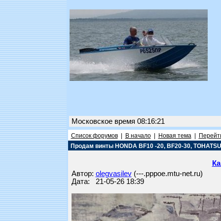
Московское время 08:16:21
Список форумов
|
В начало
|
Новая тема
|
Перейти
Продам винты HONDA BF10 -20, BF20-30, TOHATSU 2
Ка
Автор:
olegvasilev
(---.pppoe.mtu-net.ru)
Дата: 21-05-26 18:39