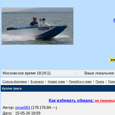
Московское время 18:24:11
Ваше локальное
Список форумов
|
В начало
|
Новая тема
|
Перейти к теме
|
Поиск
|
Поис
Куплю троса
Как избежать обмана:
не перево
Автор:
omar063
(178.176.84.---)
Дата: 15-05-26 18:59