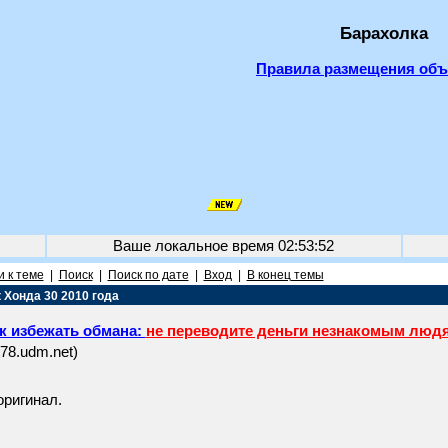
Барахолка
Правила размещения об
Ваше локальное время
02:53:52
 к теме
|
Поиск
|
Поиск по дате
|
Вход
|
В конец темы
 Хонда 30 2010 года
к избежать обмана:
не переводите деньги незнакомым люд
t78.udm.net)
ригинал.