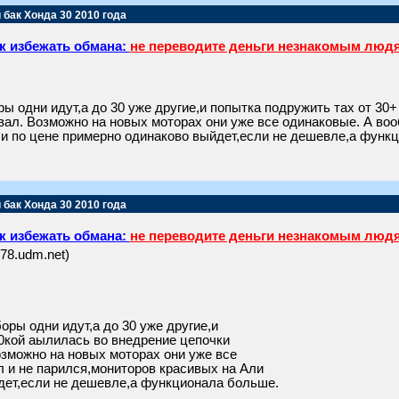
 бак Хонда 30 2010 года
к избежать обмана:
не переводите деньги незнакомым люд
ы одни идут,а до 30 уже другие,и попытка подружить тах от 30
вал. Возможно на новых моторах они уже все одинаковые. А воо
,и по цене примерно одинаково выйдет,если не дешевле,а функ
 бак Хонда 30 2010 года
к избежать обмана:
не переводите деньги незнакомым люд
t78.udm.net)
оры одни идут,а до 30 уже другие,и
20кой аылилась во внедрение цепочки
озможно на новых моторах они уже все
л и не парился,мониторов красивых на Али
йдет,если не дешевле,а функционала больше.