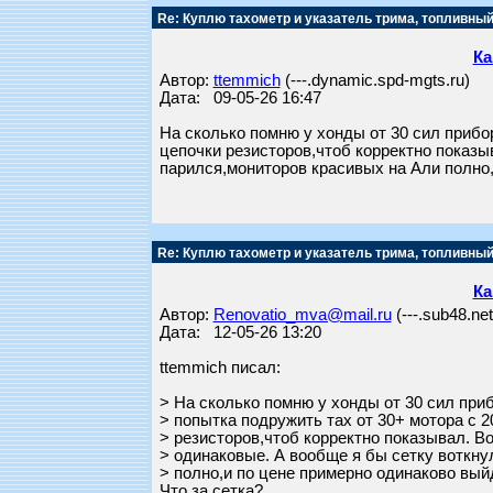
Re: Куплю тахометр и указатель трима, топливный
Ка
Автор:
ttemmich
(---.dynamic.spd-mgts.ru)
Дата: 09-05-26 16:47
На сколько помню у хонды от 30 сил прибор
цепочки резисторов,чтоб корректно показы
парился,мониторов красивых на Али полно
Re: Куплю тахометр и указатель трима, топливный
Ка
Автор:
Renovatio_mva@mail.ru
(---.sub48.ne
Дата: 12-05-26 13:20
ttemmich писал:
> На сколько помню у хонды от 30 сил приб
> попытка подружить тах от 30+ мотора с 
> резисторов,чтоб корректно показывал. В
> одинаковые. А вообще я бы сетку воткну
> полно,и по цене примерно одинаково вы
Что за сетка?