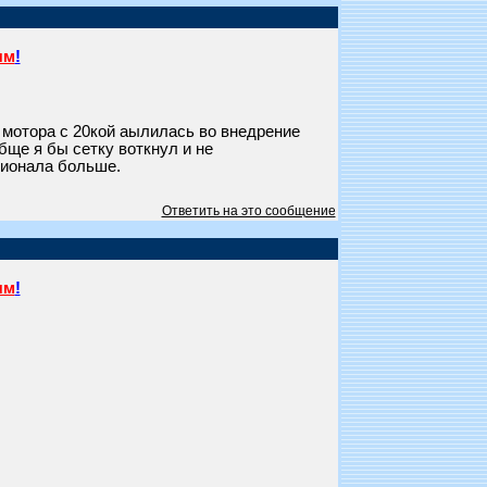
ям
!
+ мотора с 20кой аылилась во внедрение
бще я бы сетку воткнул и не
ционала больше.
Ответить на это сообщение
ям
!