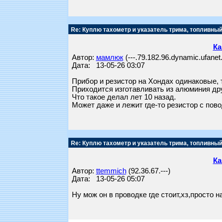
Re: Куплю тахометр и указатель трима, топливный
Ка
Автор:
мамлюк
(---.79.182.96.dynamic.ufanet.
Дата: 13-05-26 03:07
Прибор и резистор на Хондах одинаковые, т
Приходится изготавливать из алюминия дру
Что такое делал лет 10 назад.
Может даже и лежит где-то резистор с повод
Re: Куплю тахометр и указатель трима, топливный
Ка
Автор:
ttemmich
(92.36.67.---)
Дата: 13-05-26 05:07
Ну мож он в проводке где стоит,хз,просто н