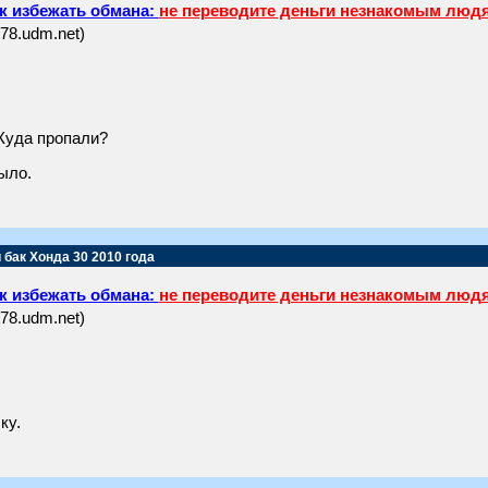
к избежать обмана:
не переводите деньги незнакомым люд
t78.udm.net)
 Куда пропали?
ыло.
 бак Хонда 30 2010 года
к избежать обмана:
не переводите деньги незнакомым люд
t78.udm.net)
ку.