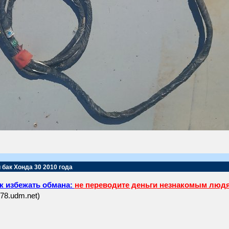
 бак Хонда 30 2010 года
к избежать обмана:
не переводите деньги незнакомым люд
t78.udm.net)