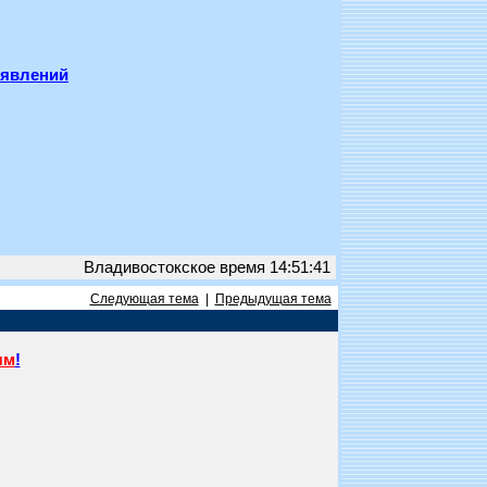
ъявлений
Владивостокское время 14:51:41
Следующая тема
|
Предыдущая тема
ям
!