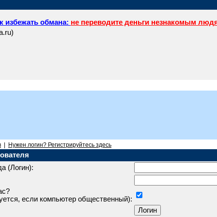
к избежать обмана:
не переводите деньги незнакомым люд
a.ru)
в
|
Нужен логин? Регистрируйтесь здесь
ователя
а (Логин):
ас?
уется, если компьютер общественный):