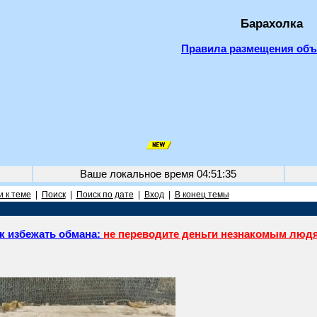
Барахолка
Правила размещения об
Ваше локальное время
04:51:35
 к теме
|
Поиск
|
Поиск по дате
|
Вход
|
В конец темы
к избежать обмана:
не переводите деньги незнакомым люд