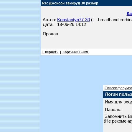
Re: Джонсон эвинруд 30 разбор
Ка
Автор:
Konstantyn77-30
(---.broadband.corbin
Дата: 18-06-26 14:12
Продан
Свернуть
|
Картинки Выкл.
Список форумо
Логин польз
Имя для вход
Пароль:
Запомнить В
(Не рекоменд