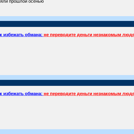
няли прошлой осенью
к избежать обмана:
не переводите деньги незнакомым люд
к избежать обмана:
не переводите деньги незнакомым люд