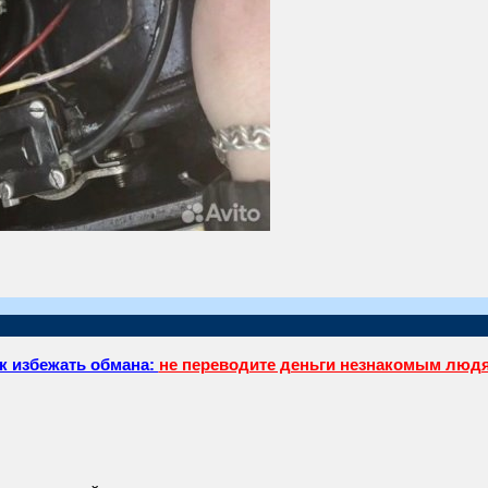
к избежать обмана:
не переводите деньги незнакомым люд