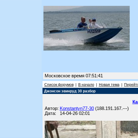
Московское время 07:51:41
Список форумов
|
В начало
|
Новая тема
|
Перейти
Джонсон эвинруд 30 разбор
Ка
Автор:
Konstantyn77-30
(188.191.167.---)
Дата: 14-04-26 02:01