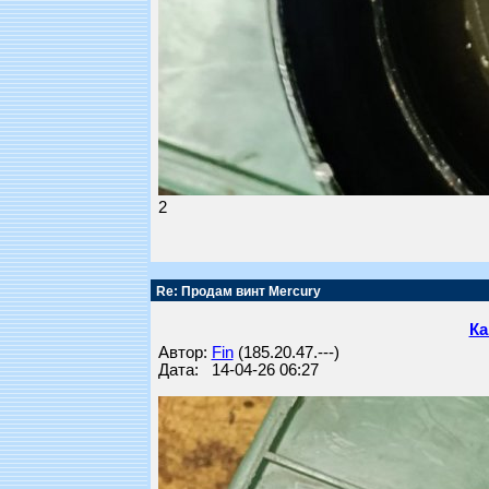
2
Re: Продам винт Mercury
Ка
Автор:
Fin
(185.20.47.---)
Дата: 14-04-26 06:27