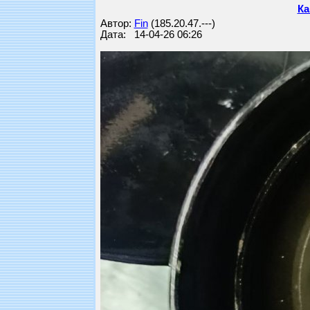
Ка
Автор:
Fin
(185.20.47.---)
Дата: 14-04-26 06:26