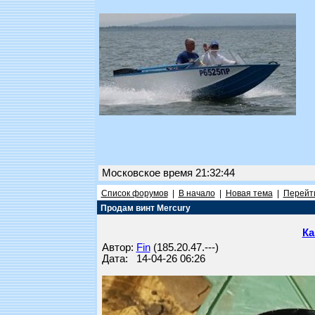
Московское время 21:32:44
Список форумов
|
В начало
|
Новая тема
|
Перейти
Продам винт Mercury
Ка
Автор:
Fin
(185.20.47.---)
Дата: 14-04-26 06:26