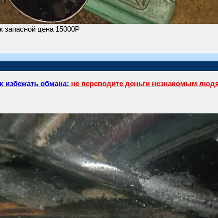
к запасной цена 15000Р
к избежать обмана:
не переводите деньги незнакомым люд