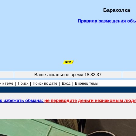
Барахолка
Правила размещения об
Ваше локальное время
18:32:37
 к теме
|
Поиск
|
Поиск по дате
|
Вход
|
В конец темы
к избежать обмана:
не переводите деньги незнакомым люд