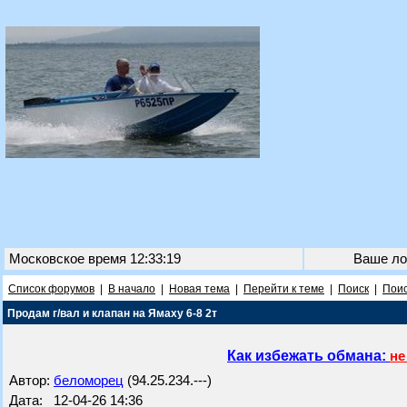
Московское время 12:33:19
Ваше ло
Список форумов
|
В начало
|
Новая тема
|
Перейти к теме
|
Поиск
|
Поис
Продам г/вал и клапан на Ямаху 6-8 2т
Как избежать обмана:
не
Автор:
беломорец
(94.25.234.---)
Дата: 12-04-26 14:36