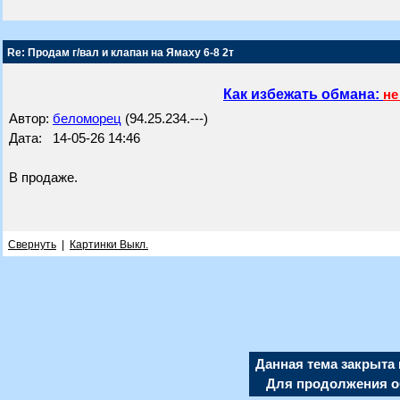
Re: Продам г/вал и клапан на Ямаху 6-8 2т
Как избежать обмана:
не
Автор:
беломорец
(94.25.234.---)
Дата: 14-05-26 14:46
В продаже.
Свернуть
|
Картинки Выкл.
Данная тема закрыта 
Для продолжения об