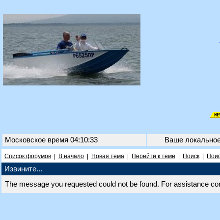
Московское время 04:10:33
Ваше локально
Список форумов
|
В начало
|
Новая тема
|
Перейти к теме
|
Поиск
|
Поис
Извините...
The message you requested could not be found. For assistance co