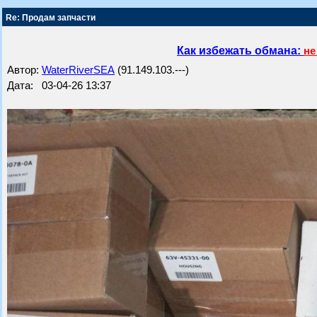
Re: Продам запчасти
Как избежать обмана:
не
Автор:
WaterRiverSEA
(91.149.103.---)
Дата: 03-04-26 13:37