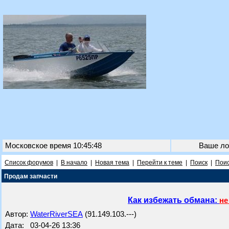
Московское время 10:45:48
Ваше ло
Список форумов
|
В начало
|
Новая тема
|
Перейти к теме
|
Поиск
|
Поис
Продам запчасти
Как избежать обмана:
не
Автор:
WaterRiverSEA
(91.149.103.---)
Дата: 03-04-26 13:36