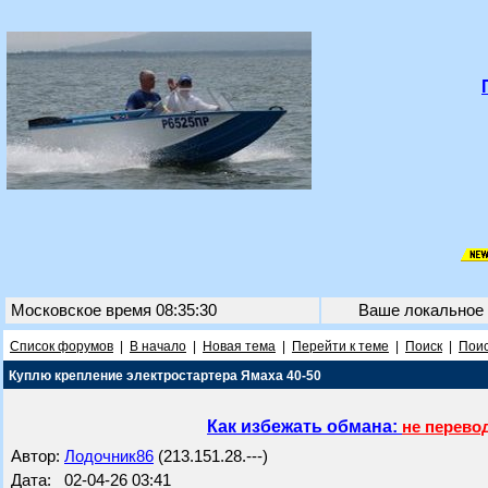
Московское время 08:35:30
Ваше локальное
Список форумов
|
В начало
|
Новая тема
|
Перейти к теме
|
Поиск
|
Поис
Куплю крепление электростартера Ямаха 40-50
Как избежать обмана:
не перево
Автор:
Лодочник86
(213.151.28.---)
Дата: 02-04-26 03:41