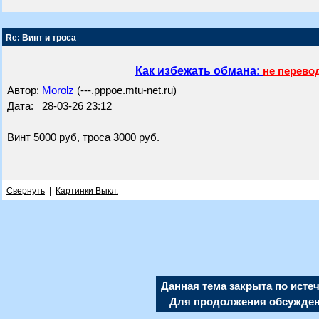
Re: Винт и троса
Как избежать обмана:
не перево
Автор:
Morolz
(---.pppoe.mtu-net.ru)
Дата: 28-03-26 23:12
Винт 5000 руб, троса 3000 руб.
Свернуть
|
Картинки Выкл.
Данная тема закрыта по исте
Для продолжения обсуждени