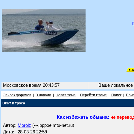
Московское время 20:43:57
Ваше локальное
Список форумов
|
В начало
|
Новая тема
|
Перейти к теме
|
Поиск
|
Поис
Винт и троса
Как избежать обмана:
не перево
Автор:
Morolz
(---.pppoe.mtu-net.ru)
Дата: 28-03-26 22:59