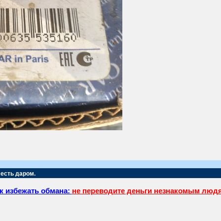
 есть даром.
к избежать обмана:
не переводите деньги незнакомым люд