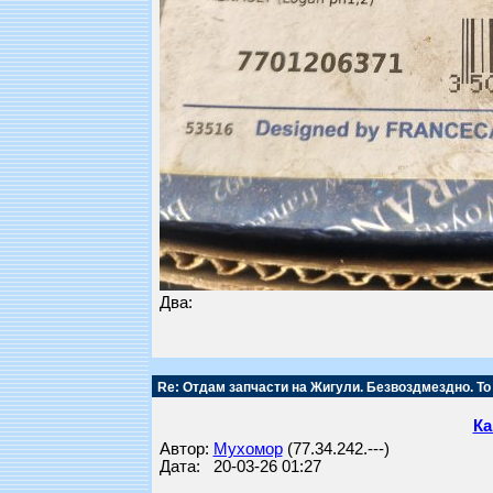
Два:
Re: Отдам запчасти на Жигули. Безвоздмездно. То
Ка
Автор:
Мухомор
(77.34.242.---)
Дата: 20-03-26 01:27