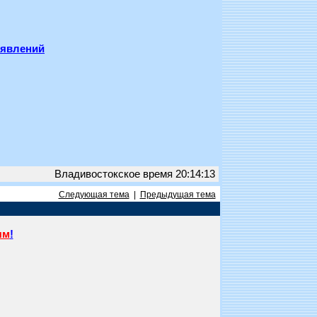
ъявлений
Владивостокское время 20:14:13
Следующая тема
|
Предыдущая тема
ям
!