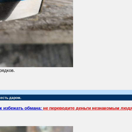
рядков.
 есть даром.
к избежать обмана:
не переводите деньги незнакомым люд