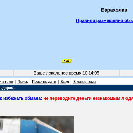
Барахолка
Правила размещения об
Ваше локальное время
10:14:05
 к теме
|
Поиск
|
Поиск по дате
|
Вход
|
В конец темы
ь даром.
к избежать обмана:
не переводите деньги незнакомым люд