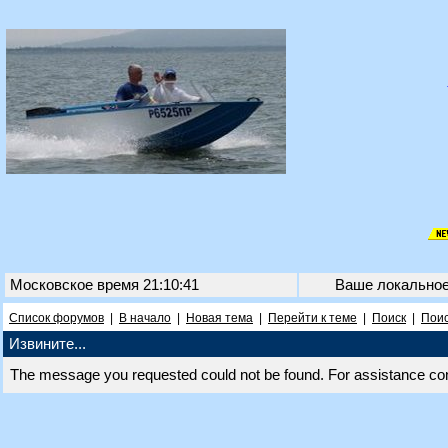
Московское время 21:10:41
Ваше локально
Список форумов
|
В начало
|
Новая тема
|
Перейти к теме
|
Поиск
|
Поис
Извините...
The message you requested could not be found. For assistance co