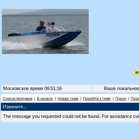
Московское время 06:51:16
Ваше локально
Список форумов
|
В начало
|
Новая тема
|
Перейти к теме
|
Поиск
|
Поис
Извините...
The message you requested could not be found. For assistance co