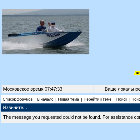
Московское время 07:47:33
Ваше локально
Список форумов
|
В начало
|
Новая тема
|
Перейти к теме
|
Поиск
|
Поис
Извините...
The message you requested could not be found. For assistance co