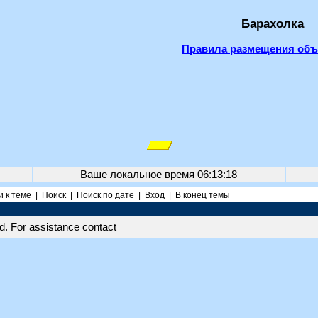
Барахолка
Правила размещения об
Ваше локальное время
06:13:18
 к теме
|
Поиск
|
Поиск по дате
|
Вход
|
В конец темы
. For assistance contact