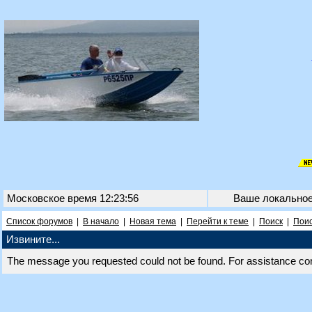
Московское время 12:23:56
Ваше локально
Список форумов
|
В начало
|
Новая тема
|
Перейти к теме
|
Поиск
|
Поис
Извините...
The message you requested could not be found. For assistance co