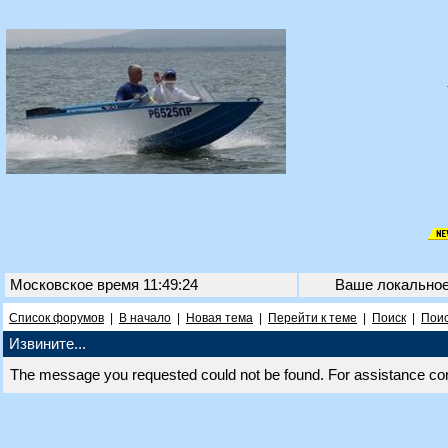
Московское время 11:49:24
Ваше локально
Список форумов
|
В начало
|
Новая тема
|
Перейти к теме
|
Поиск
|
Поис
Извините...
The message you requested could not be found. For assistance co