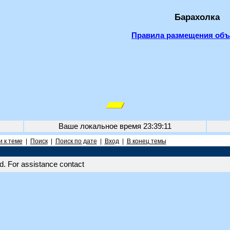
Барахолка
Правила размещения об
Ваше локальное время
23:39:11
 к теме
|
Поиск
|
Поиск по дате
|
Вход
|
В конец темы
. For assistance contact