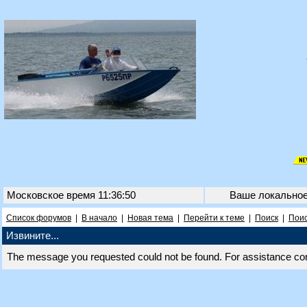
Московское время 11:36:50
Ваше локально
Список форумов
|
В начало
|
Новая тема
|
Перейти к теме
|
Поиск
|
Поис
Извините...
The message you requested could not be found. For assistance co