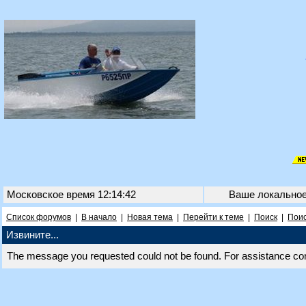
Московское время 12:14:42
Ваше локально
Список форумов
|
В начало
|
Новая тема
|
Перейти к теме
|
Поиск
|
Поис
Извините...
The message you requested could not be found. For assistance co