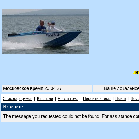
Московское время 20:04:27
Ваше локально
Список форумов
|
В начало
|
Новая тема
|
Перейти к теме
|
Поиск
|
Поис
Извините...
The message you requested could not be found. For assistance co