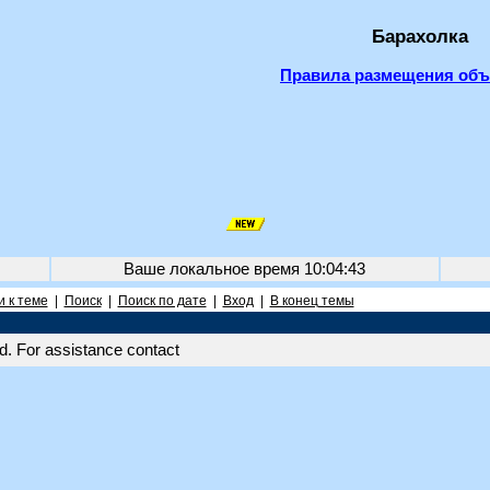
Барахолка
Правила размещения об
Ваше локальное время
10:04:43
 к теме
|
Поиск
|
Поиск по дате
|
Вход
|
В конец темы
. For assistance contact