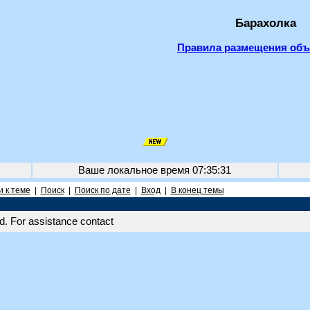
Барахолка
Правила размещения об
Ваше локальное время
07:35:31
 к теме
|
Поиск
|
Поиск по дате
|
Вход
|
В конец темы
. For assistance contact