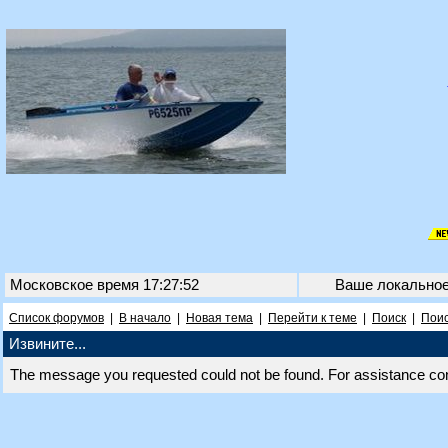
Московское время 17:27:52
Ваше локально
Список форумов
|
В начало
|
Новая тема
|
Перейти к теме
|
Поиск
|
Поис
Извините...
The message you requested could not be found. For assistance co