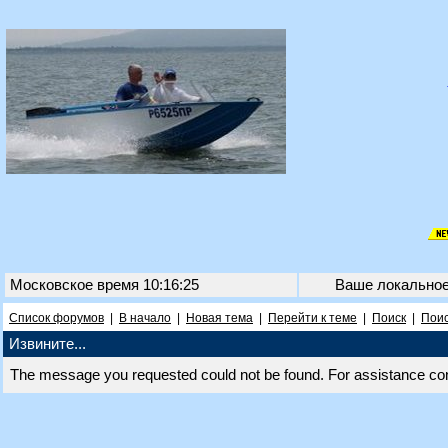
Московское время 10:16:25
Ваше локально
Список форумов
|
В начало
|
Новая тема
|
Перейти к теме
|
Поиск
|
Поис
Извините...
The message you requested could not be found. For assistance co