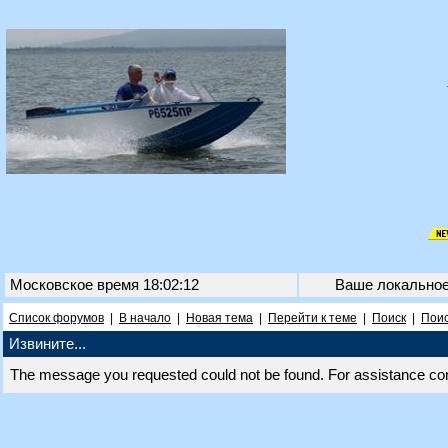
Московское время 18:02:12
Ваше локально
Список форумов
|
В начало
|
Новая тема
|
Перейти к теме
|
Поиск
|
Поис
Извините...
The message you requested could not be found. For assistance co