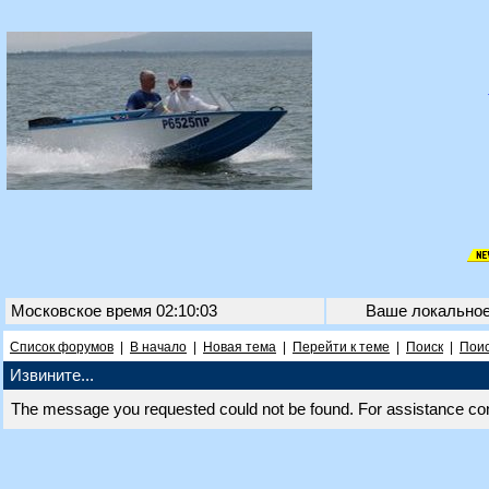
Московское время 02:10:03
Ваше локально
Список форумов
|
В начало
|
Новая тема
|
Перейти к теме
|
Поиск
|
Поис
Извините...
The message you requested could not be found. For assistance co