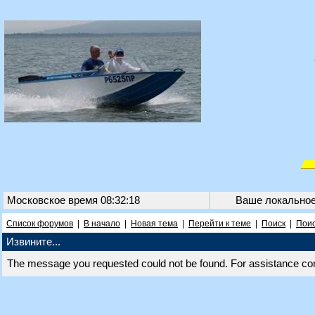
Московское время 08:32:18
Ваше локально
Список форумов
|
В начало
|
Новая тема
|
Перейти к теме
|
Поиск
|
Поис
Извините...
The message you requested could not be found. For assistance co