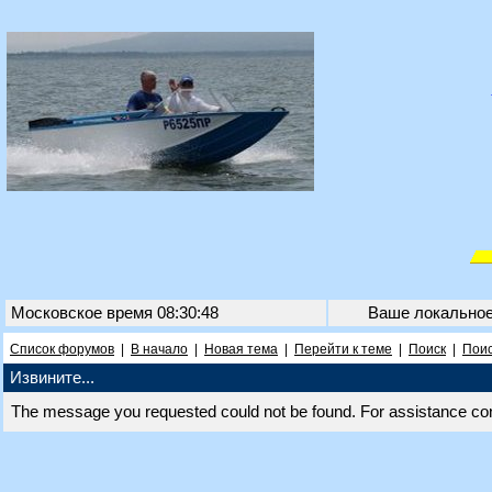
Московское время 08:30:48
Ваше локально
Список форумов
|
В начало
|
Новая тема
|
Перейти к теме
|
Поиск
|
Поис
Извините...
The message you requested could not be found. For assistance co