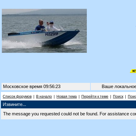
Московское время 09:56:23
Ваше локально
Список форумов
|
В начало
|
Новая тема
|
Перейти к теме
|
Поиск
|
Поис
Извините...
The message you requested could not be found. For assistance co