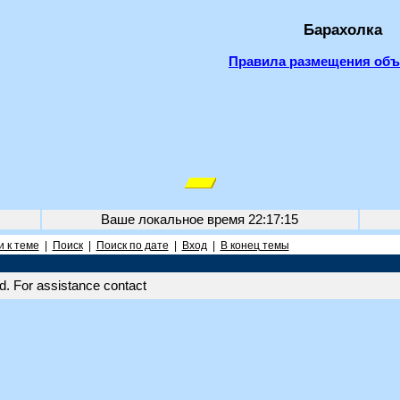
Барахолка
Правила размещения об
Ваше локальное время
22:17:15
 к теме
|
Поиск
|
Поиск по дате
|
Вход
|
В конец темы
. For assistance contact