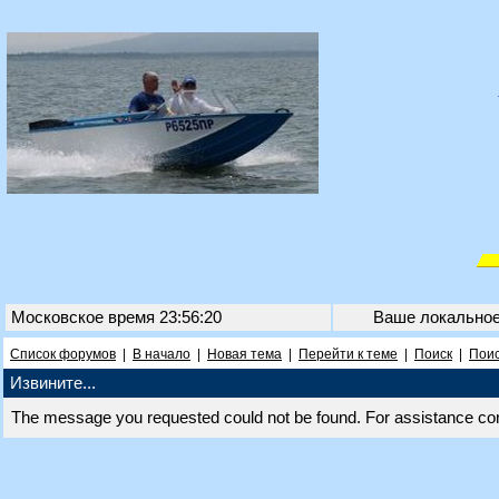
Московское время 23:56:20
Ваше локально
Список форумов
|
В начало
|
Новая тема
|
Перейти к теме
|
Поиск
|
Поис
Извините...
The message you requested could not be found. For assistance co