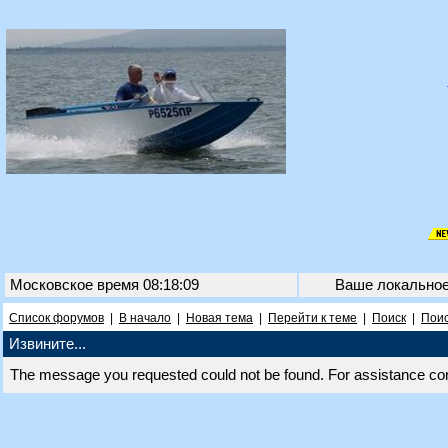
Московское время 08:18:09
Ваше локально
Список форумов
|
В начало
|
Новая тема
|
Перейти к теме
|
Поиск
|
Поис
Извините...
The message you requested could not be found. For assistance co