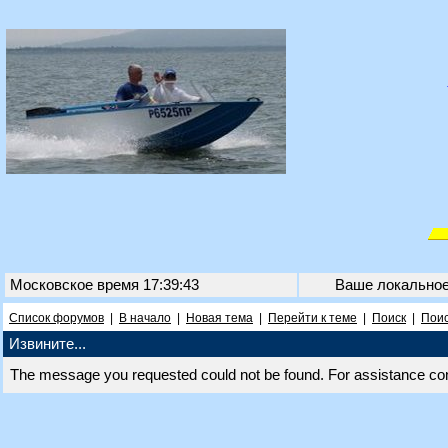
Московское время 17:39:43
Ваше локально
Список форумов
|
В начало
|
Новая тема
|
Перейти к теме
|
Поиск
|
Поис
Извините...
The message you requested could not be found. For assistance co