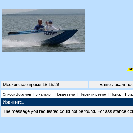
Московское время 18:15:29
Ваше локально
Список форумов
|
В начало
|
Новая тема
|
Перейти к теме
|
Поиск
|
Поис
Извините...
The message you requested could not be found. For assistance co