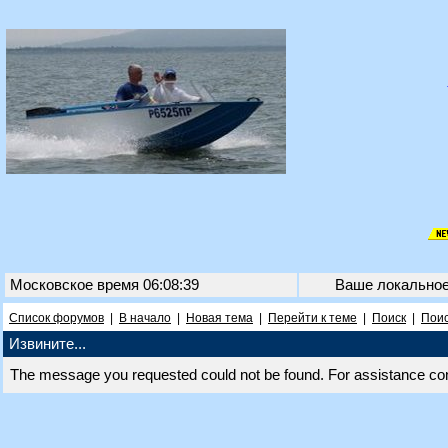
Московское время 06:08:39
Ваше локально
Список форумов
|
В начало
|
Новая тема
|
Перейти к теме
|
Поиск
|
Поис
Извините...
The message you requested could not be found. For assistance co