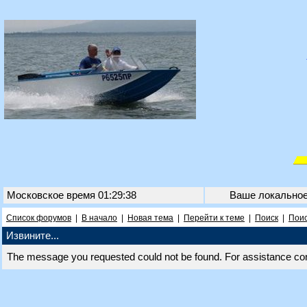
Московское время 01:29:38
Ваше локально
Список форумов
|
В начало
|
Новая тема
|
Перейти к теме
|
Поиск
|
Поис
Извините...
The message you requested could not be found. For assistance co